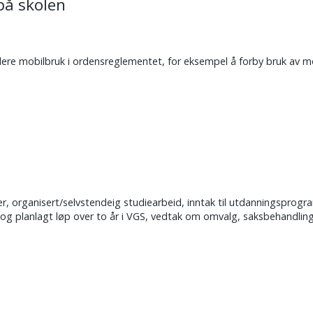
på skolen
lere mobilbruk i ordensreglementet, for eksempel å forby bruk av mo
r, organisert/selvstendeig studiearbeid, inntak til utdanningspro
O og planlagt løp over to år i VGS, vedtak om omvalg, saksbehandlings