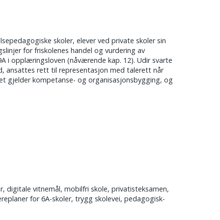
epedagogiske skoler, elever ved private skoler sin
gslinjer for friskolenes handel og vurdering av
9A i opplæringsloven (nåværende kap. 12). Udir svarte
 ansattes rett til representasjon med talerett når
 det gjelder kompetanse- og organisasjonsbygging, og
digitale vitnemål, mobilfri skole, privatisteksamen,
æreplaner for 6A-skoler, trygg skolevei, pedagogisk-