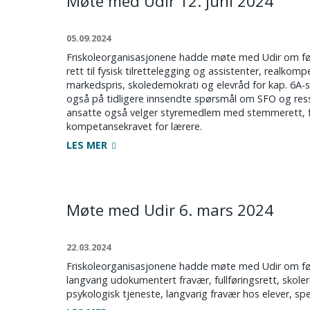
Møte med Udir 12. juni 2024
05.09.2024
Friskoleorganisasjonene hadde møte med Udir om følg
rett til fysisk tilrettelegging og assistenter, realkom
markedspris, skoledemokrati og elevråd for kap. 6A-s
også på tidligere innsendte spørsmål om SFO og ressu
ansatte også velger styremedlem med stemmerett, ful
kompetansekravet for lærere.
LES MER
Møte med Udir 6. mars 2024
22.03.2024
Friskoleorganisasjonene hadde møte med Udir om følge
langvarig udokumentert fravær, fullføringsrett, skole
psykologisk tjeneste, langvarig fravær hos elever, sp