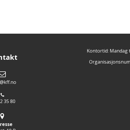
Kontortid: Mandag t
ntakt
Organisasjonsnum
@kff.no
2 35 80
resse