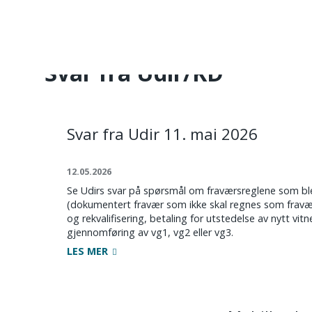
KFF
/
Skoleleder
/
Svar fra Udir/KD
ORGANI
Svar fra Udir/KD
Svar fra Udir 11. mai 2026
12.05.2026
Se Udirs svar på spørsmål om fraværsreglene som ble 
(dokumentert fravær som ikke skal regnes som fravær 
og rekvalifisering, betaling for utstedelse av nytt vitn
gjennomføring av vg1, vg2 eller vg3.
LES MER