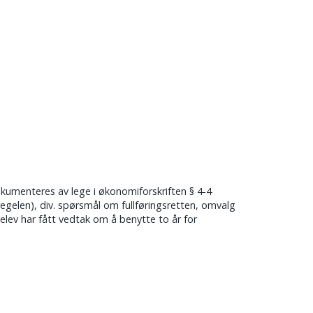
ONTAKT
okumenteres av lege i økonomiforskriften § 4-4
egelen), div. spørsmål om fullføringsretten, omvalg
en elev har fått vedtak om å benytte to år for