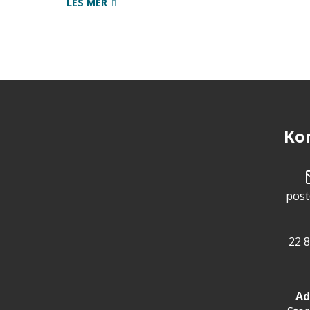
LES MER
Ko
post
22 8
Ad