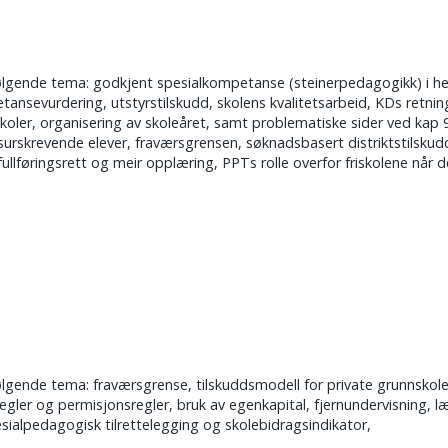
ende tema: godkjent spesialkompetanse (steinerpedagogikk) i hels
petansevurdering, utstyrstilskudd, skolens kvalitetsarbeid, KDs retnin
koler, organisering av skoleåret, samt problematiske sider ved kap 
rskrevende elever, fraværsgrensen, søknadsbasert distriktstilskudd,
lføringsrett og meir opplæring, PPTs rolle overfor friskolene når
nde tema: fraværsgrense, tilskuddsmodell for private grunnskoler, 
regler og permisjonsregler, bruk av egenkapital, fjernundervisning, l
esialpedagogisk tilrettelegging og skolebidragsindikator,