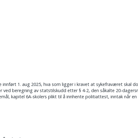
SASJON
KURS
LOVER
SKOLELEDER
K
innført 1. aug 2025, hva som ligger i kravet at sykefraværet skal d
ved beregning av statstilskudd etter § 4-2, den såkalte 20-dagersr
emål, kapitel 6A-skolers plikt til å innhente politiattest, inntak når 