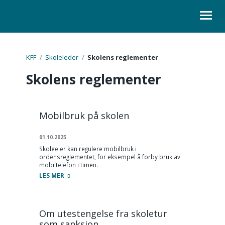
ORGANISASJON
KFF
/
Skoleleder
/
Skolens reglementer
Skolens reglementer
KURS
LOVER
Mobilbruk på skolen
SKOLELEDER
01.10.2025
KONTAKT
Skoleeier kan regulere mobilbruk i
ordensreglementet, for eksempel å forby bruk av
mobiltelefon i timen.
LES MER
Om utestengelse fra skoletur
som sanksjon