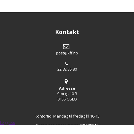
Kontakt
post@kff.no
22 82 35 80
Adresse
Storgt. 10 B
0155 OSLO
Kontortid: Mandag til fredag kl 10-15
Logg inn
Organisasjonsnummer: 971538910