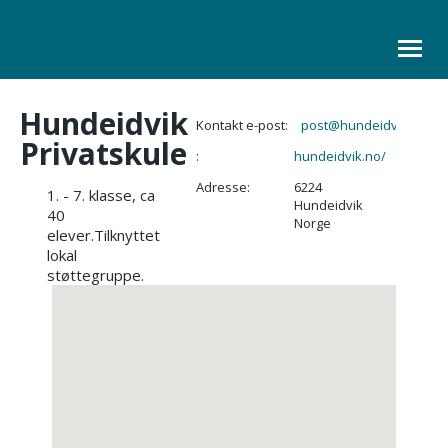
Hundeidvik
ORGANISASJON
Kontakt e-post:
post@hundeidvik.no
Privatskule
:
hundeidvik.no/
KURS
Adresse:
6224
1. - 7. klasse, ca
LOVER
Hundeidvik
40
Norge
elever.Tilknyttet
SKOLELEDER
lokal
støttegruppe.
KONTAKT