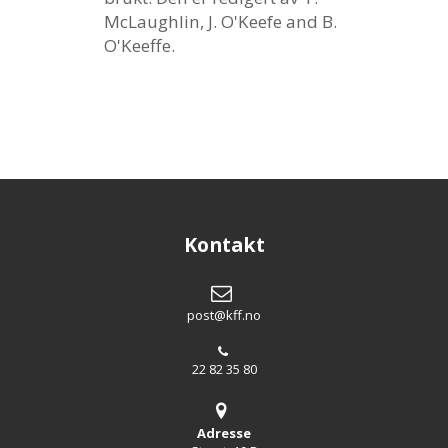
McLaughlin, J. O'Keefe and B.
O'Keeffe.
Kontakt
post@kff.no
22 82 35 80
Adresse