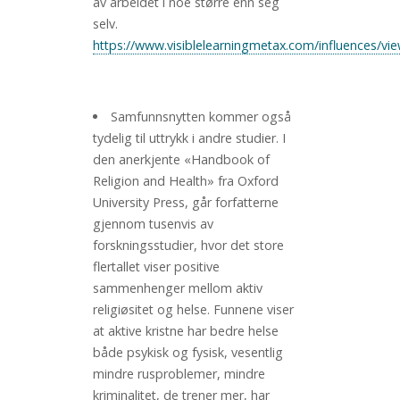
av arbeidet i noe større enn seg
selv.
https://www.visiblelearningmetax.com/influences/vie
Samfunnsnytten kommer også
tydelig til uttrykk i andre studier. I
den anerkjente «Handbook of
Religion and Health» fra Oxford
University Press, går forfatterne
gjennom tusenvis av
forskningsstudier, hvor det store
flertallet viser positive
sammenhenger mellom aktiv
religiøsitet og helse. Funnene viser
at aktive kristne har bedre helse
både psykisk og fysisk, vesentlig
mindre rusproblemer, mindre
kriminalitet, de trener mer, har