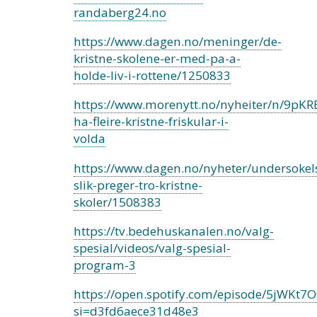
randaberg24.no
https://www.dagen.no/meninger/de-
kristne-skolene-er-med-pa-a-
holde-liv-i-rottene/1250833
https://www.morenytt.no/nyheiter/n/9pKRB
ha-fleire-kristne-friskular-i-
volda
https://www.dagen.no/nyheter/undersokel
slik-preger-tro-kristne-
skoler/1508383
https://tv.bedehuskanalen.no/valg-
spesial/videos/valg-spesial-
program-3
https://open.spotify.com/episode/5jWKt7
si=d3fd6aece31d48e3