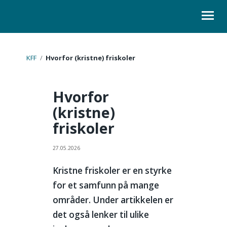
ORGANISASJON
KFF
/
Hvorfor (kristne) friskoler
KURS
Hvorfor
LOVER
(kristne)
friskoler
SKOLELEDER
KONTAKT
27.05.2026
Kristne friskoler er en styrke
for et samfunn på mange
områder. Under artikkelen er
det også lenker til ulike