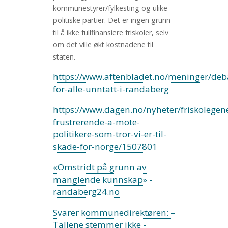
kommunestyrer/fylkesting og ulike
politiske partier. Det er ingen grunn
til å ikke fullfinansiere friskoler, selv
om det ville økt kostnadene til
staten.
https://www.aftenbladet.no/meninger/deb
for-alle-unntatt-i-randaberg
https://www.dagen.no/nyheter/friskolegene
frustrerende-a-mote-
politikere-som-tror-vi-er-til-
skade-for-norge/1507801
«Omstridt på grunn av
manglende kunnskap» -
randaberg24.no
Svarer kommunedirektøren: –
Tallene stemmer ikke -