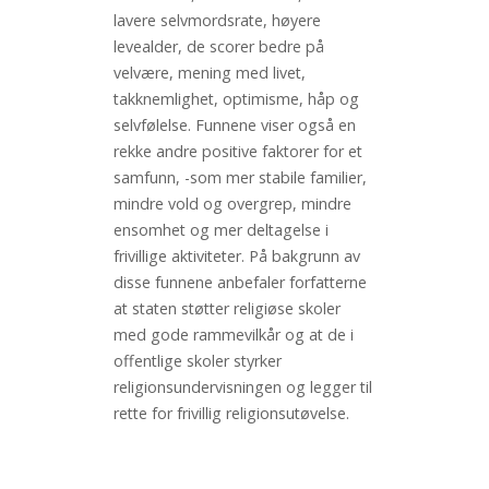
lavere selvmordsrate, høyere
levealder, de scorer bedre på
velvære, mening med livet,
takknemlighet, optimisme, håp og
selvfølelse. Funnene viser også en
rekke andre positive faktorer for et
samfunn, -som mer stabile familier,
mindre vold og overgrep, mindre
ensomhet og mer deltagelse i
frivillige aktiviteter. På bakgrunn av
disse funnene anbefaler forfatterne
at staten støtter religiøse skoler
med gode rammevilkår og at de i
offentlige skoler styrker
religionsundervisningen og legger til
rette for frivillig religionsutøvelse.