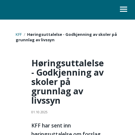
ORGANISASJON
KFF
/
Høringsuttalelse - Godkjenning av skoler på
grunnlag av livssyn
KURS
Høringsuttalelse
LOVER
- Godkjenning av
SKOLELEDER
skoler på
KONTAKT
grunnlag av
livssyn
01.10.2025
KFF har sent inn
høringsuttalelse om forslag