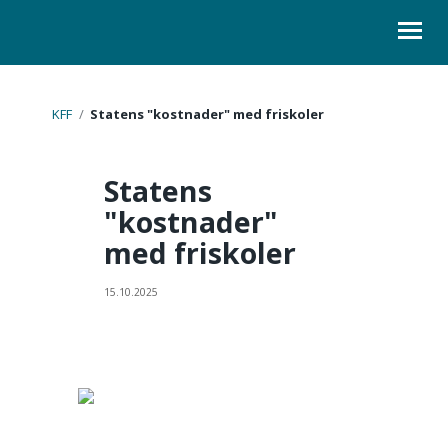
ORGANISASJON
KFF
/
Statens "kostnader" med friskoler
KURS
Statens
LOVER
"kostnader"
med friskoler
SKOLELEDER
KONTAKT
15.10.2025