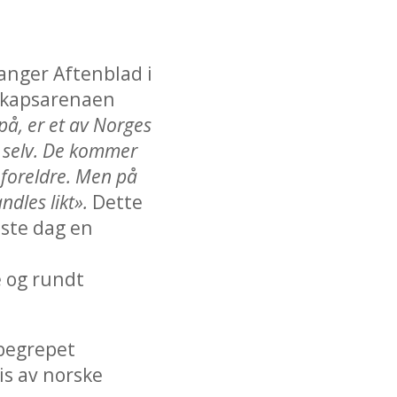
vanger Aftenblad i
sskapsarenaen
på, er et av Norges
g selv. De kommer
 foreldre. Men på
ndles likt».
Dette
neste dag en
e og rundt
 begrepet
is av norske