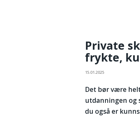
KFF
/
Private skoler (friskoler) er ikke noe å 
ORGANI
Private sk
frykte, k
15.01.2025
Det bør være hel
utdanningen og sl
du også er kunns