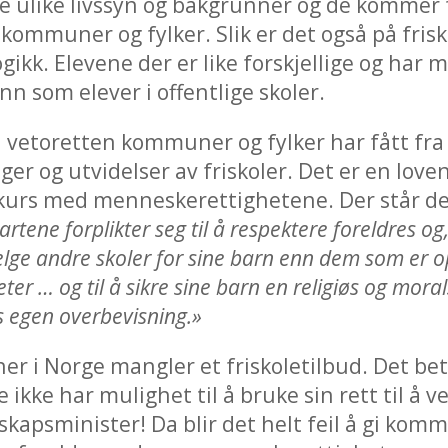
 ulike livssyn og bakgrunner og de kommer fr
 kommuner og fylker. Slik er det også på fris
ikk. Elevene der er like forskjellige og har m
nn som elever i offentlige skoler.
 vetoretten kommuner og fylker har fått fra 
inger og utvidelser av friskoler. Det er en lov
skurs med menneskerettighetene. Der står de
tene forplikter seg til å respektere foreldres og,
 velge andre skoler for sine barn enn dem som er o
ter … og til å sikre sine barn en religiøs og mora
 egen overbevisning.»
r i Norge mangler et friskoletilbud. Det bety
kke har mulighet til å bruke sin rett til å ve
kapsminister! Da blir det helt feil å gi kom