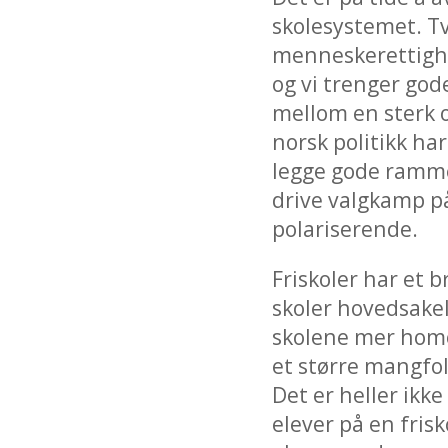
skolesystemet. Tve
menneskerettighet
og vi trenger god
mellom en sterk o
norsk politikk har
legge gode rammer
drive valgkamp på
polariserende.
Friskoler har et 
skoler hovedsakel
skolene mer homog
et større mangfol
Det er heller ikk
elever på en frisk