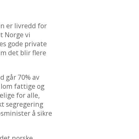
n er livredd for
et Norge vi
nes gode private
m det blir flere
and går 70% av
llom fattige og
lige for alle,
kt segregering
sminister å sikre
 det norske