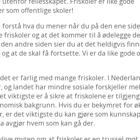
 utenfor fellesskapet. Friskoler er like gode
r som offentlige skoler!
å forstå hva du mener når du på den ene side
ere friskoler og at det kommer til å ødelegge d
den andre siden sier du at det heldigvis fin
 og at de skal få fortsette. Vi er da like gode o
t det er farlig med mange friskoler. I Nederl
r, og landet har mindre sosiale forskjeller me
t viktigste er å sikre at friskolene er tilgjenge
nomisk bakgrunn. Hvis du er bekymret for ø
er, er det viktigste du kan gjøre som kunnskap
a avgjør hvem som kan gå der.
avlive myten om at friskoler er en trussel mot