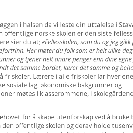
øggen i halsen da vi leste din uttalelse i Sta
 offentlige norske skolen er den siste felle
ere sier du at;
«Fellesskolen, som du og jeg gikk 
efortrinn. Her møter du folk som er helt ulike de
grunner og tjener helt andre penger enn dine egne
 rundt det samme bordet, lærer det samme og beha
å friskoler. Lærere i alle friskoler lar hver e
ke sosiale lag, økonomiske bakgrunner og
sjoner møtes i klasserommene, i skolegården
behovet for å skape utenforskap ved å bruke
 den offentlige skolen og derav holde tusenv