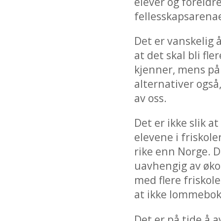
elever og foreldre
fellesskapsarenae
Det er vanskelig 
at det skal bli fl
kjenner, mens på 
alternativer også,
av oss.
Det er ikke slik a
elevene i friskole
rike enn Norge. De
uavhengig av øko
med flere friskol
at ikke lommebok
Det er på tide å 