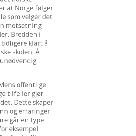
er at Norge følger
lle som velger det
 en motsetning
ler. Bredden i
tidligere klart å
ske skolen. Å
g unødvendig
 Mens offentlige
 tilfeller gjør
ndet. Dette skaper
nn og erfaringer.
are går en type
t for eksempel