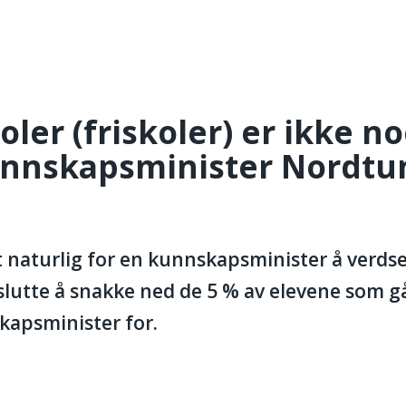
frykte, kunnskapsminister Nordtun!
SASJON
KURS
LOVER
SKOLELEDER
K
oler (friskoler) er ikke no
unnskapsminister Nordtu
t naturlig for en kunnskapsminister å verdse
utte å snakke ned de 5 % av elevene som går
kapsminister for.