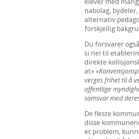
elever med mange
nabolag, bydeler,
alternativ pedagog
forskjellig bakgru
Du forsvarer også
si nei til etabler
direkte kollisjon
at»
«Konvensjonspar
verges frihet til å
offentlige myndighe
samsvar med deres
De fleste kommune
disse kommunene i
et problem, kunns