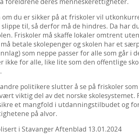
ata foreldrene deres menneskerettigheter.
om du er sikker på at friskoler vil utkonkurr
 slippe til, så derfor må de hindres. Da har d
len. Friskoler må skaffe lokaler omtrent uten 
 må betale skolepenger og skolen har et sær
nlag) som neppe passer for alle som går i d
r ikke for alle, like lite som den offentlige sko
.
 andre politikere slutter å se på friskoler so
ært viktig del av det norske skolesystemet. 
sikre et mangfold i utdanningstilbudet og for
ighetene på alvor.
lisert i Stavanger Aftenblad 13.01.2024