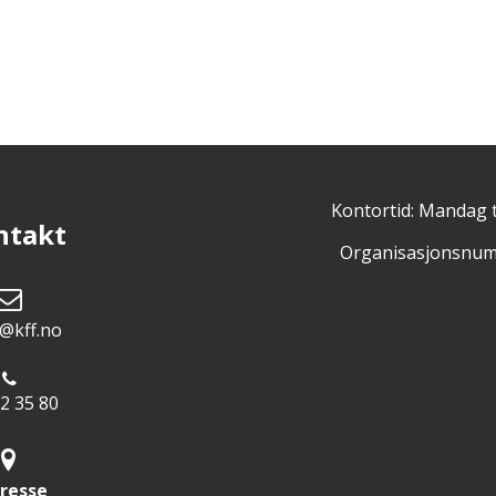
Kontortid: Mandag t
ntakt
Organisasjonsnum
@kff.no
2 35 80
resse