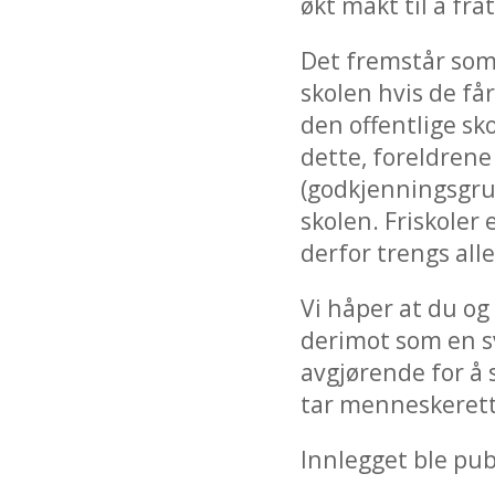
økt makt til å fr
Det fremstår som 
skolen hvis de får
den offentlige sko
dette, foreldrene
(godkjenningsgrun
skolen. Friskoler e
derfor trengs alle
Vi håper at du og
derimot som en sv
avgjørende for å 
tar menneskerett
Innlegget ble pub