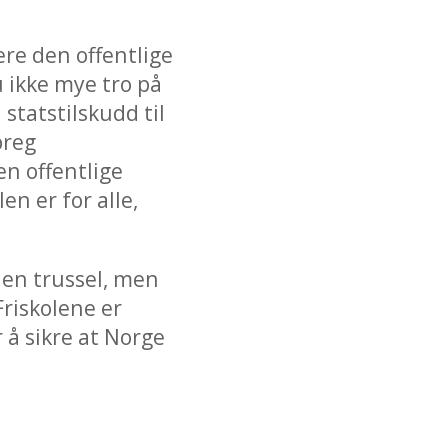
ere den offentlige
u ikke mye tro på
statstilskudd til
preg
en offentlige
len er for alle,
m en trussel, men
Friskolene er
 å sikre at Norge