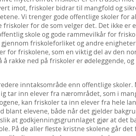
rt imot, friskoler bidrar til mangfold og sikr
ene. Vi trenger gode offentlige skoler for a
e friskoler for de som velger det. Det ikke er
ffentlig skole og gode rammevilkår for frisko
 gjennom friskoleforliket og andre enigheter 
 for friskolene, som en viktig del av den nor
 å rakke ned på friskoler er ødeleggende, o
bredere inntaksområde enn offentlige skoler.
ig tar inn elever fra nærområdet, som i mange
ene, kan friskoler ta inn elever fra hele la
d blant elevene, både når det gjelder bakgru
e slik at godkjenningsgrunnlaget gjør at det b
ole. På de aller fleste kristne skolene går de