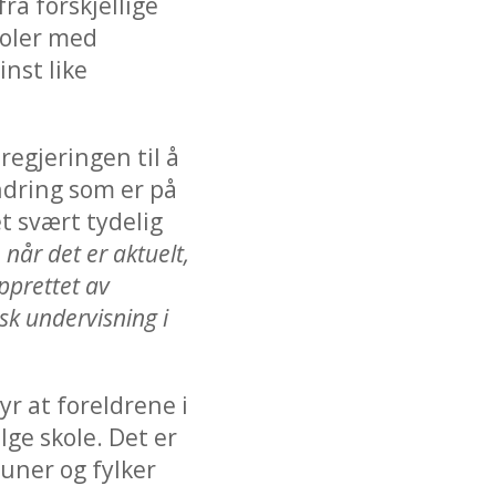
a forskjellige
koler med
inst like
regjeringen til å
endring som er på
t svært tydelig
 når det er aktuelt,
pprettet av
lsk undervisning i
r at foreldrene i
lge skole. Det er
muner og fylker