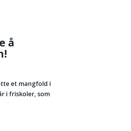
ONTAKT
e å
n!
tte et mangfold i
 i friskoler, som