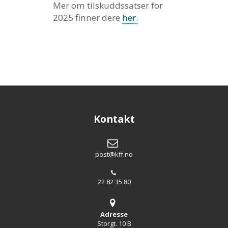
Mer om tilskuddssatser for
2025 finner dere
her.
Kontakt
post@kff.no
22 82 35 80
Adresse
Storgt. 10 B