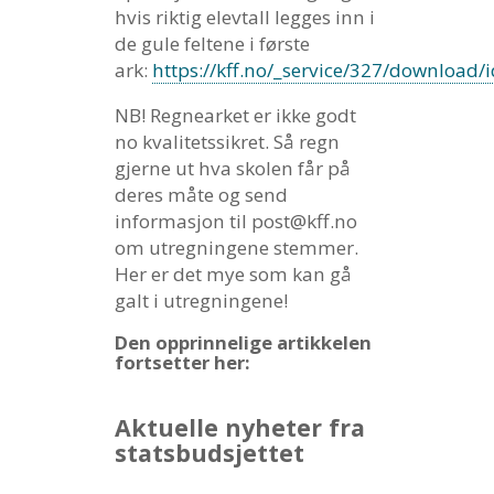
hvis riktig elevtall legges inn i
de gule feltene i første
ark:
https://kff.no/_service/327/download
NB! Regnearket er ikke godt
no kvalitetssikret. Så regn
gjerne ut hva skolen får på
deres måte og send
informasjon til post@kff.no
om utregningene stemmer.
Her er det mye som kan gå
galt i utregningene!
Den opprinnelige artikkelen
fortsetter her:
Aktuelle nyheter fra
statsbudsjettet