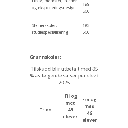
Frisør, blomster, interiør
199
og eksponeringsdesign
600
Steinerskoler,
183
studiespesialisering
500
Grunnskoler:
Tilskudd blir utbetalt med 85
% av følgende satser per elev i
2025
Til og
Fra og
med
med
Trinn
45
46
elever
elever