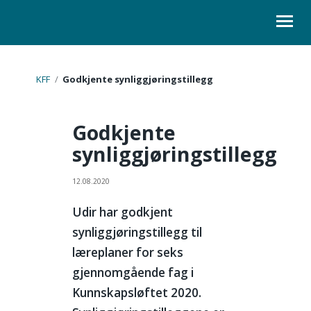
ORGANISASJON
KFF
/
Godkjente synliggjøringstillegg
KURS
Godkjente
LOVER
synliggjøringstillegg
SKOLELEDER
12.08.2020
KONTAKT
Udir har godkjent
synliggjøringstillegg til
læreplaner for seks
gjennomgående fag i
Kunnskapsløftet 2020.