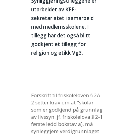
Synliggjøringstilleggene er
utarbeidet av KFF-
sekretariatet i samarbeid
med medlemsskolene. I
tillegg har det også blitt
godkjent et tillegg for
religion og etikk Vg3.
Forskrift til friskoleloven § 2A-
2 setter krav om at "s
kolar
som er godkjend på grunnlag
av livssyn, jf. friskolelova § 2-1
første ledd bokstav a), må
synleggjere verdigrunnlaget