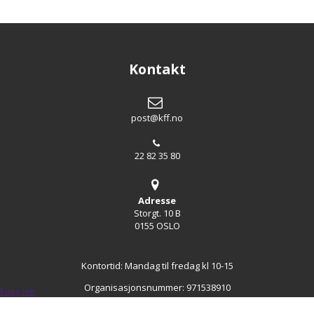
Kontakt
post@kff.no
22 82 35 80
Adresse
Storgt. 10 B
0155 OSLO
Kontortid: Mandag til fredag kl 10-15
Organisasjonsnummer: 971538910
Logg inn