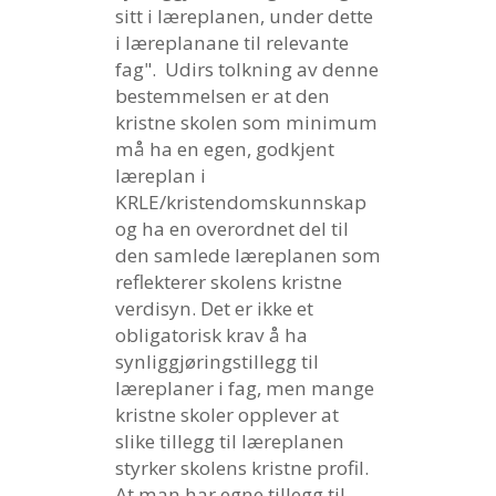
sitt i læreplanen, under dette
i læreplanane til relevante
fag".
Udirs tolkning av denne
bestemmelsen er at den
kristne skolen som minimum
må ha en egen, godkjent
læreplan i
KRLE/kristendomskunnskap
og ha en overordnet del til
den samlede læreplanen som
reflekterer skolens kristne
verdisyn. Det er ikke et
obligatorisk krav å ha
synliggjøringstillegg til
læreplaner i fag, men mange
kristne skoler opplever at
slike tillegg til læreplanen
styrker skolens kristne profil.
At man har egne tillegg til