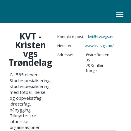
KVT -
ORGANISASJON
Kontakt e-post:
kvt@kvt.vgs.no
Kristen
Nettsted:
www.kvt.vgs.no/
KURS
vgs
Adresse:
Østre Rosten
LOVER
Trøndelag
35
7075 Tiller
Norge
SKOLELEDER
Ca 565 elever.
Studiespesialisering,
KONTAKT
studiespesialisering
med fotball, helse-
og oppvekstfag,
idrettsfag,
påbygging.
Tilknyttet tre
lutherske
organisasjoner.