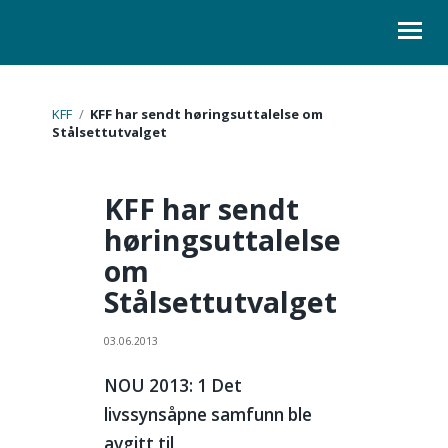
ORGANISASJON
KFF
/
KFF har sendt høringsuttalelse om
Stålsettutvalget
KURS
KFF har sendt
LOVER
høringsuttalelse
SKOLELEDER
om
KONTAKT
Stålsettutvalget
03.06.2013
NOU 2013: 1 Det
livssynsåpne samfunn ble
avgitt til