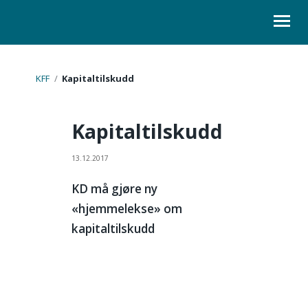
ORGANISASJON
KFF
/
Kapitaltilskudd
KURS
Kapitaltilskudd
LOVER
13.12.2017
SKOLELEDER
KD må gjøre ny
KONTAKT
«hjemmelekse» om
kapitaltilskudd